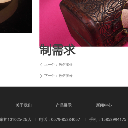
制需求
上一个：
热熔胶棒
ꄴ
下一个：
热熔胶枪
ꄲ
关于我们
产品展示
新闻中心
025-26店 l 电话：0579-85284057 l 手机：15858994175 l