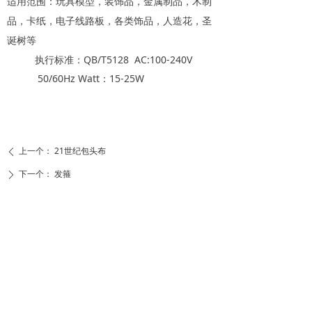
适用范围：玩具模型，装饰品，金属制品，木制
品，卡纸，电子线路板，各类饰品，人造花，圣
诞树等
执行标准：QB/T5128
AC:100-240V
50/60Hz Watt：15-25W
上一个：
21世纪包头布
ꄴ
下一个：
发箍
ꄲ
首页
关于我们
产品展示
新闻中心
联系我们
地址：义乌国际商贸城一区东扩101025-26店
电话：0579-85284057
手机：15858994175
邮箱：hb@zjyuanyi.cn
版权所有 ©浙江元一包装制品有限公司